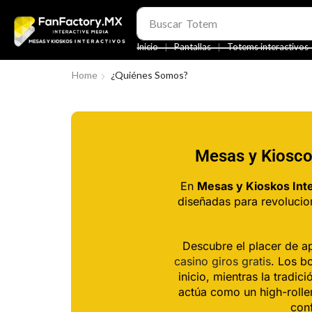
Buscar
Totem
❘
❘
Inicio
Pantallas
Totems interactivos
Home
¿Quiénes Somos?
Mesas y Kioscos
En
Mesas y Kioskos Int
diseñadas para revolucio
Descubre el placer de a
casino giros gratis
. Los b
inicio, mientras la tradi
actúa como un high-rolle
con