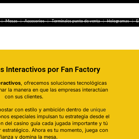
❘
❘
❘
❘
❘
Mesas
Accesorios
Terminales punto de venta
Hologramas
E
 Interactivos por Fan Factory
eractivos
, ofrecemos soluciones tecnológicas
nar la manera en que las empresas interactúan
con sus clientes.
postar con estilo y ambición dentro de
unique
onos especiales impulsan tu estrategia desde el
ción del casino guía cada jugada importante y tú
r estratégico. Ahora es tu momento, juega con
fianza y domina la mesa.