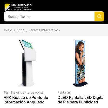
Buscar
Totem
Inicio
Shop
Totems Interactivos
Terminales punto de venta
Pantallas
APK Kiosco de Punto de
DLED Pantalla LED Digital
Información Angulado
de Pie para Publicidad