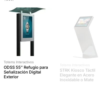
Totems Interactivos
Totems Interactivos
ODSS 55″ Refugio para
STRK Kiosco Táctil
Señalización Digital
Elegante en Acero
Exterior
Inoxidable o Mate