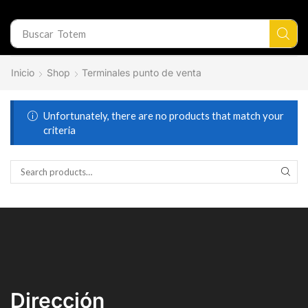
Buscar
Totem
Inicio
Shop
Terminales punto de venta
Unfortunately, there are no products that match your
criteria
Dirección