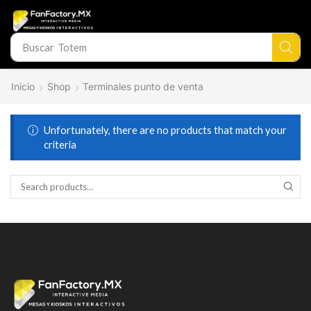
Buscar
Totem
Inicio
Shop
Terminales punto de venta
Unfortunately, there are no products that match your
criteria