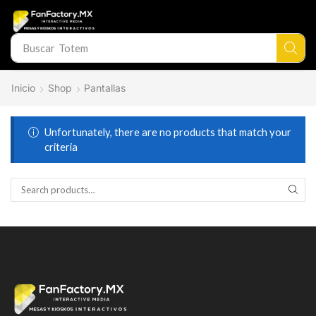
Buscar
Totem
Inicio
Shop
Pantallas
Unfortunately, there are no products that match your
criteria